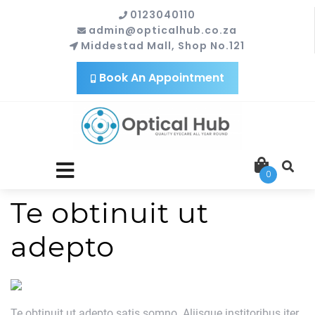
0123040110
admin@opticalhub.co.za
Middestad Mall, Shop No.121
Book An Appointment
close
0
menu
Te obtinuit ut
adepto
Te obtinuit ut adepto satis somno. Aliisque institoribus iter